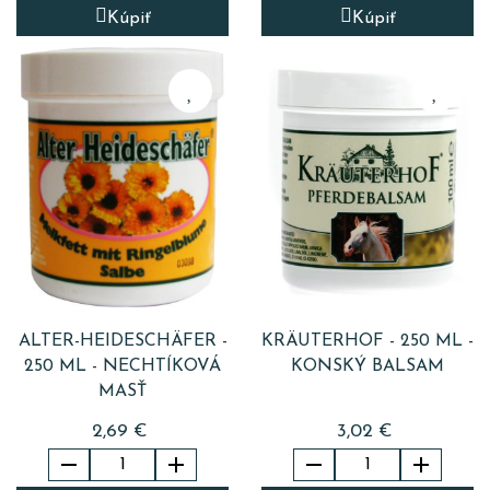
Kúpiť
Kúpiť
ALTER-HEIDESCHÄFER -
KRÄUTERHOF - 250 ML -
250 ML - NECHTÍKOVÁ
KONSKÝ BALSAM
MASŤ
2,69 €
3,02 €



