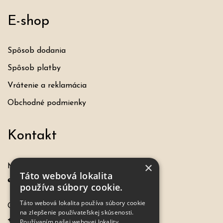
E-shop
Spôsob dodania
Spôsob platby
Vrátenie a reklamácia
Obchodné podmienky
Kontakt
×
Máte otázku, požiadavku?
Táto webová lokalita
eshop@hochel.sk
používa súbory cookie.
Táto webová lokalita používa súbory cookie
Objednávky:
na zlepšenie používateľskej skúsenosti.
+421 917 649 198
Používaním našej webovej lokality