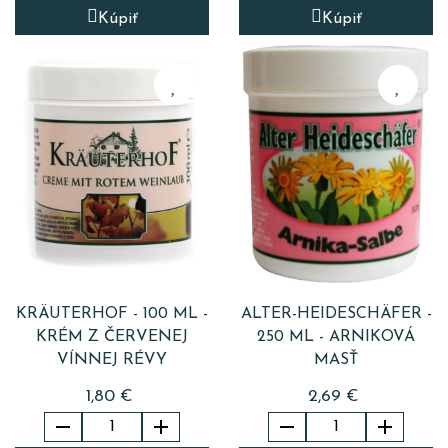
Kúpiť
Kúpiť
KRÄUTERHOF - 100 ML -
ALTER-HEIDESCHÄFER -
KRÉM Z ČERVENEJ
250 ML - ARNIKOVÁ
VÍNNEJ RÉVY
MASŤ
1,80 €
2,69 €



