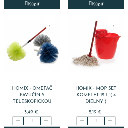
Kúpiť
Kúpiť
HOMIX - OMETAČ
HOMIX - MOP SET
PAVUČÍN S
KOMPLET 12 L ( 4
TELESKOPICKOU
DIELNY )
RÚČKOU
3,49 €
5,19 €



