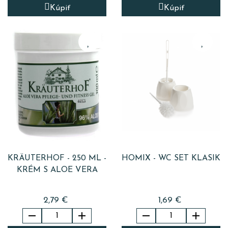
Kúpiť
Kúpiť
KRÄUTERHOF - 250 ML -
HOMIX - WC SET KLASIK
KRÉM S ALOE VERA
2,79 €
1,69 €



