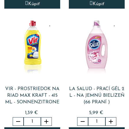
Kúpiť
Kúpiť
VIR - PROSTRIEDOK NA
LA SALUD - PRACÍ GÉL 2
RIAD MAX KRAFT - 415
L - NA JEMNÚ BIELIZEŇ
ML - SONNENZITRONE
(66 PRANÍ )
1,39 €
5,99 €



