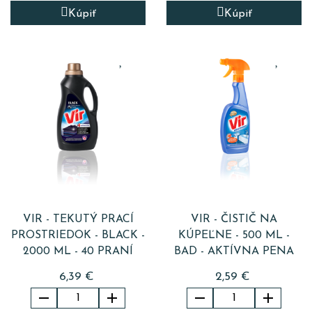
Kúpiť
Kúpiť
VIR - TEKUTÝ PRACÍ
VIR - ČISTIČ NA
PROSTRIEDOK - BLACK -
KÚPEĽNE - 500 ML -
2000 ML - 40 PRANÍ
BAD - AKTÍVNA PENA
6,39 €
2,59 €



