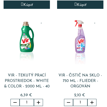
Kúpiť
Kúpiť
VIR - TEKUTÝ PRACÍ
VIR - ČISTIČ NA SKLO -
PROSTRIEDOK - WHITE
750 ML - FLIEDER -
& COLOR - 2000 ML - 40
ORGOVÁN
PRANÍ
6,39 €
2,10 €



