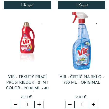
Kúpiť
Kúpiť
VIR - TEKUTÝ PRACÍ
VIR - ČISTIČ NA SKLO -
PROSTRIEDOK - 2 IN 1
750 ML - ORIGINAL
COLOR - 2000 ML - 40
PRANÍ
6,51 €
2,10 €



