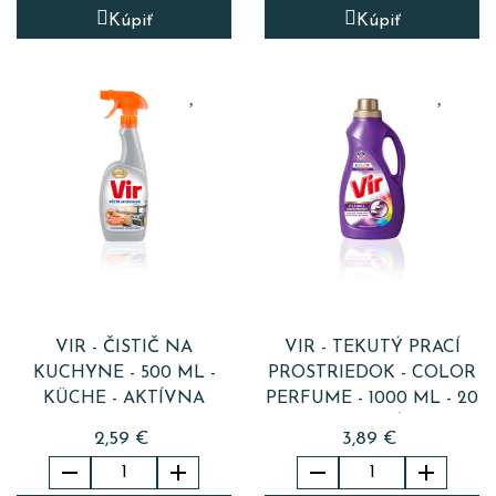
Kúpiť
Kúpiť
VIR - ČISTIČ NA
VIR - TEKUTÝ PRACÍ
KUCHYNE - 500 ML -
PROSTRIEDOK - COLOR
KÜCHE - AKTÍVNA
PERFUME - 1000 ML - 20
PENA
PRANÍ
2,59 €
3,89 €



