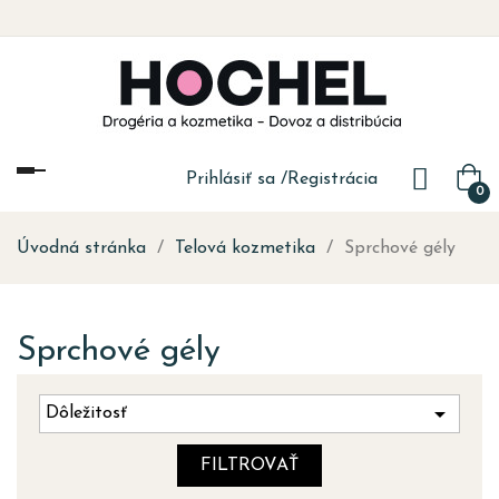
Toggle
Prihlásiť sa
/
Registrácia
0
navigation
Úvodná stránka
Telová kozmetika
Sprchové gély
Sprchové gély

Dôležitosť
FILTROVAŤ