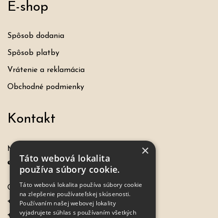
E-shop
Spôsob dodania
Spôsob platby
Vrátenie a reklamácia
Obchodné podmienky
Kontakt
×
Máte otázku, požiadavku?
Táto webová lokalita
eshop@hochel.sk
používa súbory cookie.
Táto webová lokalita používa súbory cookie
Objednávky:
na zlepšenie používateľskej skúsenosti.
+421 917 649 198
Používaním našej webovej lokality
vyjadrujete súhlas s používaním všetkých
+421 - 33 7798967