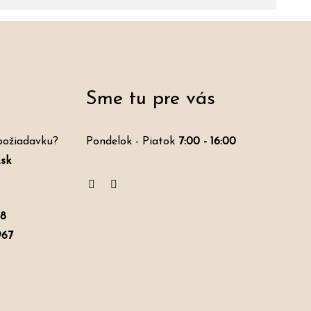
Sme tu pre vás
požiadavku?
Pondelok - Piatok
7:00 - 16:00
sk
98
967