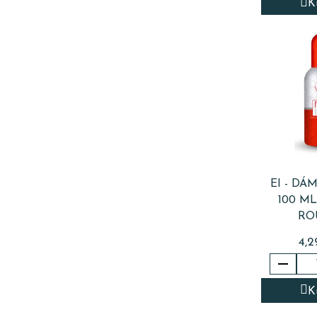
K
EI - DÁ
100 M
RO
4,2

K