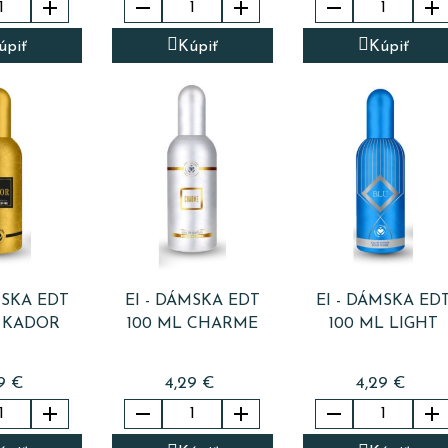





úpiť
Kúpiť
Kúpiť
MSKA EDT
EI - DÁMSKA EDT
EI - DÁMSKA ED
L KADOR
100 ML CHARME
100 ML LIGHT
9 €
4,29 €
4,29 €




