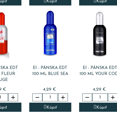
úpiť
Kúpiť
Kúpiť
MSKA EDT
EI - PÁNSKA EDT
EI - PÁNSKA ED
L FLEUR
100 ML BLUE SEA
100 ML YOUR CO
UGE
9 €
4,29 €
4,29 €





úpiť
Kúpiť
Kúpiť