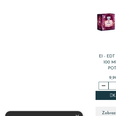
EI - ED
100 M
PO
9,9

K
Zobrazu