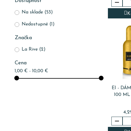
Dostupnosť

Na sklade
(53)
K
Nedostupné
(1)
Značka
La Rive
(2)
Cena
1,00 € - 10,00 €
EI - DÁ
100 M
4,2
