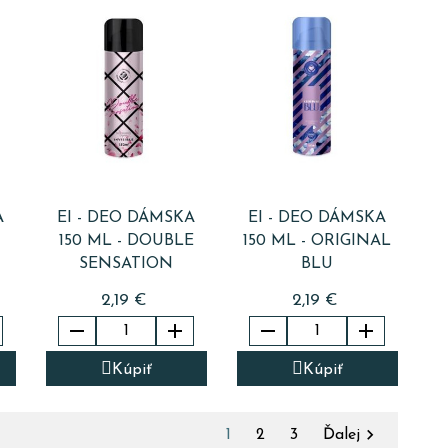
A
EI - DEO DÁMSKA
EI - DEO DÁMSKA
150 ML - DOUBLE
150 ML - ORIGINAL
SENSATION
BLU
2,19 €
2,19 €




Kúpiť
Kúpiť

1
2
3
Ďalej