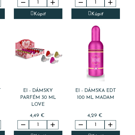




Kúpiť
Kúpiť
T
EI - DÁMSKY
EI - DÁMSKA EDT
PARFÉM 30 ML
100 ML MADAM
LOVE
4,49 €
4,29 €



