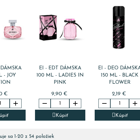
T DÁMSKA
EI - EDT DÁMSKA
EI - DEO DÁMSK
L - JOY
100 ML - LADIES IN
150 ML - BLACK
TION
PINK
FLOWER
0 €
9,90 €
2,19 €





úpiť
Kúpiť
Kúpiť
je sa 1-20 z 54 položiek