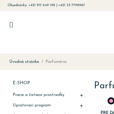
Objednávky: +421 917 649 198 | +421 33 7798967
Úvodná stránka
Parfuméria
E-SHOP
Parf
Pracie a čistiace prostriedky

Upratovací program

PRE D