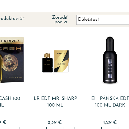
Zoradiť
roduktov: 54
Dôležitosť
podľa:
CASH 100
LR EDT MR. SHARP
EI - PÁNSKA ED
ML
100 ML
100 ML DARK
9 €
8,39 €
4,29 €