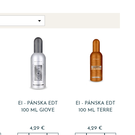

T
EI - PÁNSKA EDT
EI - PÁNSKA EDT
100 ML GIOVE
100 ML TERRE
4,29 €
4,29 €