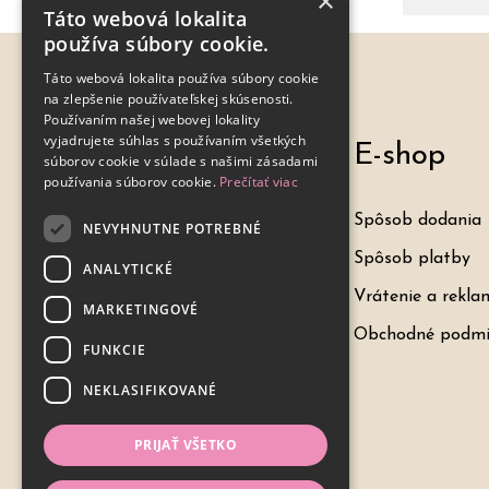
×
Táto webová lokalita
používa súbory cookie.
Táto webová lokalita používa súbory cookie
na zlepšenie používateľskej skúsenosti.
Používaním našej webovej lokality
vyjadrujete súhlas s používaním všetkých
Menu
E-shop
súborov cookie v súlade s našimi zásadami
používania súborov cookie.
Prečítať viac
Úvod
Spôsob dodania
NEVYHNUTNE POTREBNÉ
Shop
Spôsob platby
ANALYTICKÉ
O nás
Vrátenie a rekla
MARKETINGOVÉ
Kontakt
Obchodné podmi
FUNKCIE
NEKLASIFIKOVANÉ
PRIJAŤ VŠETKO