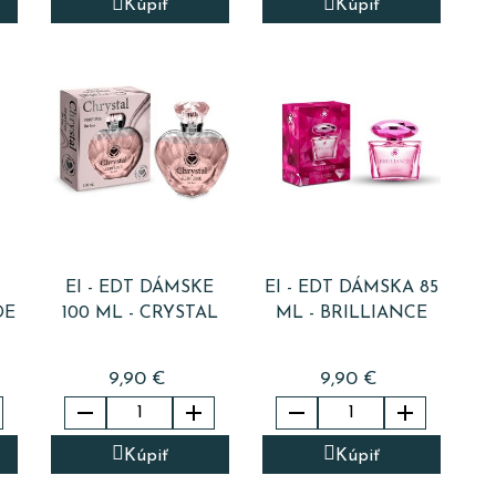
Kúpiť
Kúpiť
T
EI - EDT DÁMSKE
EI - EDT DÁMSKA 85
DE
100 ML - CRYSTAL
ML - BRILLIANCE
9,90 €
9,90 €




Kúpiť
Kúpiť