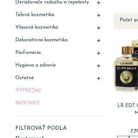
Osviežovače vzduchu a repelenty

Telová kozmetika

Počet p
Vlasová kozmetika

Dekoratívna kozmetika

Parfuméria

Hygiena a zdravie

Ostatné

VÝPREDAJ
NOVINKY
LR EDT 
FILTROVAŤ PODĽA
7,7