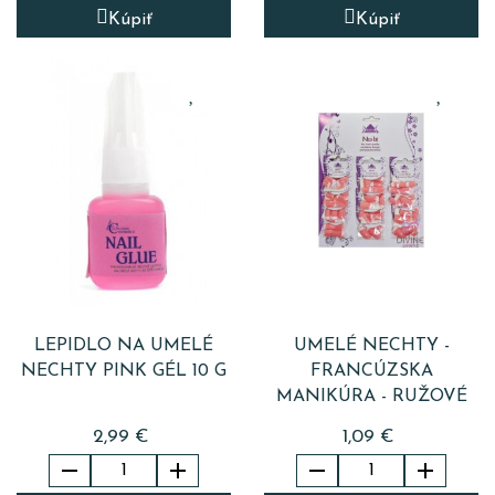
Kúpiť
Kúpiť
LEPIDLO NA UMELÉ
UMELÉ NECHTY -
NECHTY PINK GÉL 10 G
FRANCÚZSKA
MANIKÚRA - RUŽOVÉ
2,99 €
1,09 €



