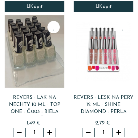
Kúpiť
Kúpiť
REVERS - LAK NA
REVERS - LESK NA PERY
NECHTY 10 ML - TOP
12 ML - SHINE
ONE - Č.003 - BIELA
DIAMOND - PERLA
PERLEŤ
1,49 €
2,79 €



