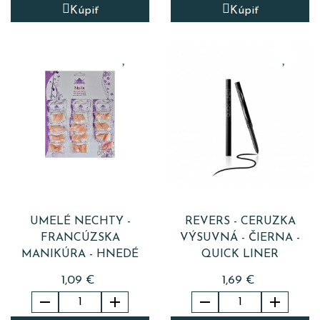
Kúpiť
Kúpiť
UMELÉ NECHTY -
REVERS - CERUZKA
FRANCÚZSKA
VÝSUVNÁ - ČIERNA -
MANIKÚRA - HNEDÉ
QUICK LINER
1,09 €
1,69 €



