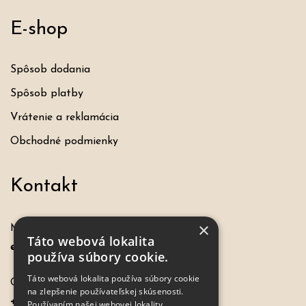
E-shop
Spôsob dodania
Spôsob platby
Vrátenie a reklamácia
Obchodné podmienky
Kontakt
×
Máte otázku, požiadavku?
Táto webová lokalita
eshop@hochel.sk
používa súbory cookie.
Táto webová lokalita používa súbory cookie
Objednávky:
na zlepšenie používateľskej skúsenosti.
+421 917 649 198
Používaním našej webovej lokality