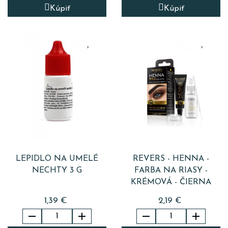
Kúpiť
Kúpiť
LEPIDLO NA UMELÉ
REVERS - HENNA -
NECHTY 3 G
FARBA NA RIASY -
KRÉMOVÁ - ČIERNA
1,39 €
2,19 €



