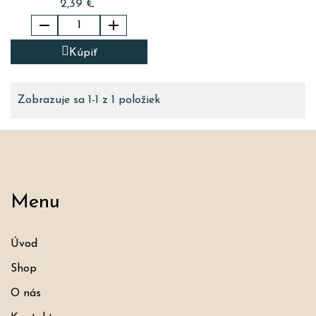
2,39 €


Kúpiť
Zobrazuje sa 1-1 z 1 položiek
Menu
Úvod
Shop
O nás