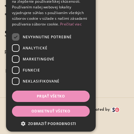
na zlepšenie používateľskej skúsenosti.
+421 917 649 198
Používaním našej webovej lokality
vyjadrujete súhlas s používaním všetkých
+421 - 33 7798967
súborov cookie v súlade s našimi zásadami
používania súborov cookie.
Prečítať viac
Sme tu pre vás
NEVYHNUTNE POTREBNÉ
ANALYTICKÉ
Pondelok - Piatok
7:00 - 16:00
MARKETINGOVÉ
FUNKCIE
NEKLASIFIKOVANÉ
PRIJAŤ VŠETKO
© 2024,
HOCHEL export-import s.r.o.
| created by
ODMIETNUŤ VŠETKO
ZOBRAZIŤ PODROBNOSTI