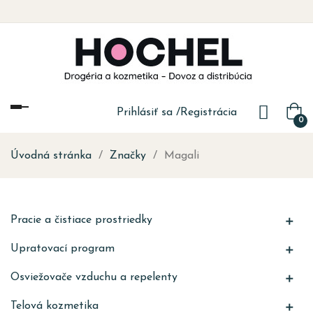
Toggle
Prihlásiť sa
/
Registrácia
0
navigation
Úvodná stránka
Značky
Magali
Pracie a čistiace prostriedky

Upratovací program

Osviežovače vzduchu a repelenty

Telová kozmetika
