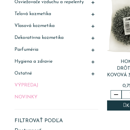
Osviežovače vzduchu a repelenty

Telová kozmetika

Vlasová kozmetika

Dekoratívna kozmetika

Parfuméria

Hygiena a zdravie
HOM

DRÔ
Ostatné

KOVOVÁ 3
VÝPREDAJ
0,7

NOVINKY
K
FILTROVAŤ PODĽA