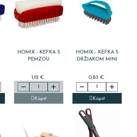
HOMIX - KEFKA S
HOMIX - KEFKA S
PEMZOU
DRŽIAKOM MINI
1,12 €
0,83 €




Kúpiť
Kúpiť