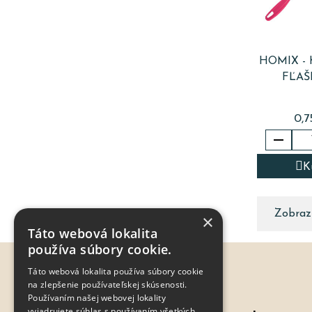
HOMIX -
FĽAŠE
0,7

K
Zobrazu
×
Táto webová lokalita
používa súbory cookie.
Táto webová lokalita používa súbory cookie
na zlepšenie používateľskej skúsenosti.
Používaním našej webovej lokality
vyjadrujete súhlas s používaním všetkých