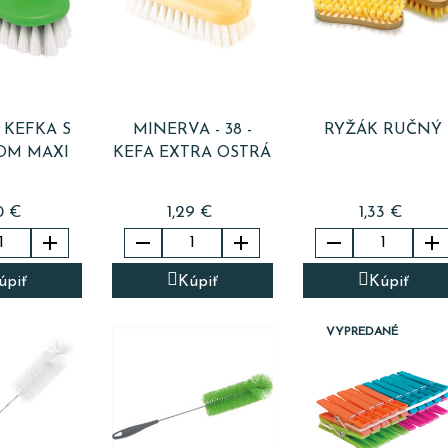
 KEFKA S
MINERVA - 38 -
RYŽÁK RUČNÝ
OM MAXI
KEFA EXTRA OSTRÁ
0 €
1,29 €
1,33 €





úpiť
Kúpiť
Kúpiť
VYPREDANÉ