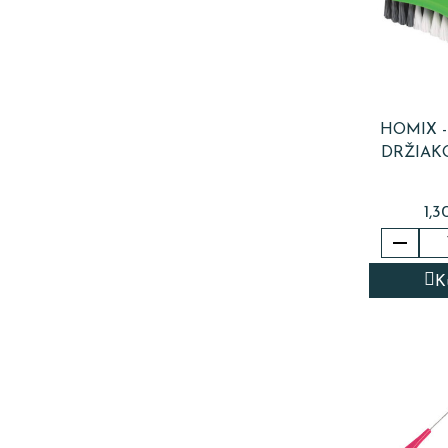
HOMIX -
DRŽIAK
1,3

K