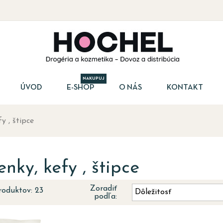
NAKUPUJ
ÚVOD
E-SHOP
O NÁS
KONTAKT
y , štipce
nky, kefy , štipce
Zoradiť
roduktov: 23
Dôležitosť
podľa: