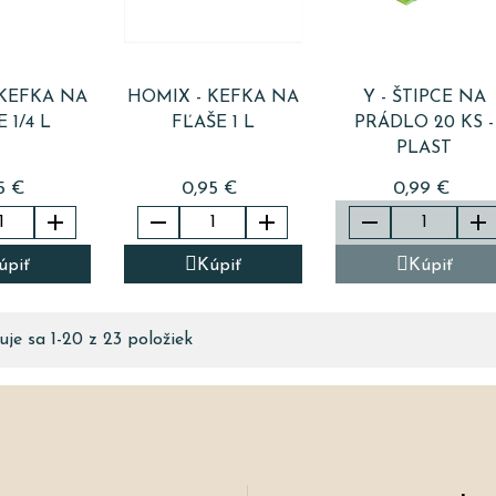
 KEFKA NA
HOMIX - KEFKA NA
Y - ŠTIPCE NA
 1/4 L
FĽAŠE 1 L
PRÁDLO 20 KS -
PLAST
5 €
0,95 €
0,99 €





úpiť
Kúpiť
Kúpiť
je sa 1-20 z 23 položiek