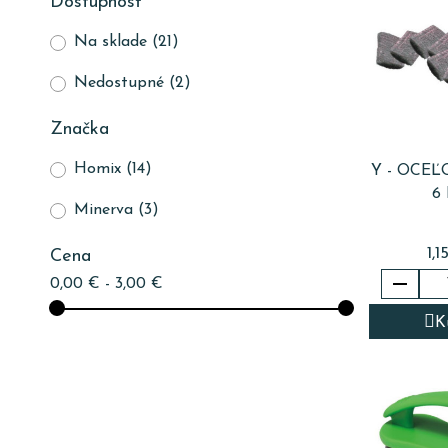
Dostupnosť
Na sklade
(21)
Nedostupné
(2)
Značka
Homix
(14)
Y - OCE
6
Minerva
(3)
1,1
Cena

0,00 € - 3,00 €
K