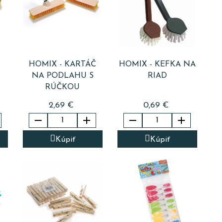
HOMIX - KARTÁČ
HOMIX - KEFKA NA
NA PODLAHU S
RIAD
RÚČKOU
2,69 €
0,69 €




Kúpiť
Kúpiť