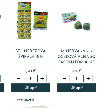
BT - NEREZOVÁ
MINERVA - 256 -
ŠPIRÁLA 15 G
OCEĽOVÁ VLNA SO
SAPONÁTOM 10 KS
0,30 €
1,29 €




Kúpiť
Kúpiť
VYPREDANÉ