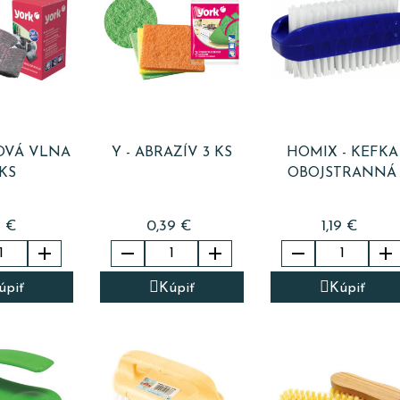
ĽOVÁ VLNA
Y - ABRAZÍV 3 KS
HOMIX - KEFKA
 KS
OBOJSTRANNÁ
5 €
0,39 €
1,19 €





úpiť
Kúpiť
Kúpiť