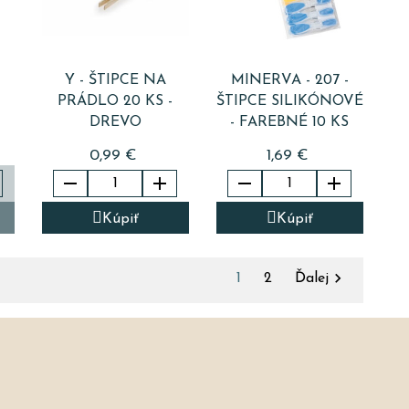
Y - ŠTIPCE NA
MINERVA - 207 -
PRÁDLO 20 KS -
ŠTIPCE SILIKÓNOVÉ
DREVO
- FAREBNÉ 10 KS
0,99 €
1,69 €




Kúpiť
Kúpiť

1
2
Ďalej