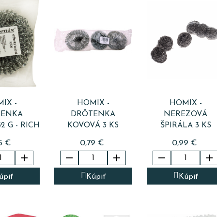
IX -
HOMIX -
HOMIX -
TENKA
DRÔTENKA
NEREZOVÁ
2 G - RICH
KOVOVÁ 3 KS
ŠPIRÁLA 3 KS
5 €
0,79 €
0,99 €





úpiť
Kúpiť
Kúpiť