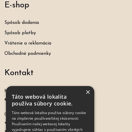
E-shop
Spôsob dodania
Spôsob platby
Vrátenie a reklamácia
Obchodné podmienky
Kontakt
×
Máte otázku, požiadavku?
Táto webová lokalita
eshop@hochel.sk
používa súbory cookie.
Táto webová lokalita používa súbory cookie
Objednávky:
na zlepšenie používateľskej skúsenosti.
+421 917 649 198
Používaním našej webovej lokality
vyjadrujete súhlas s používaním všetkých
+421 - 33 7798967