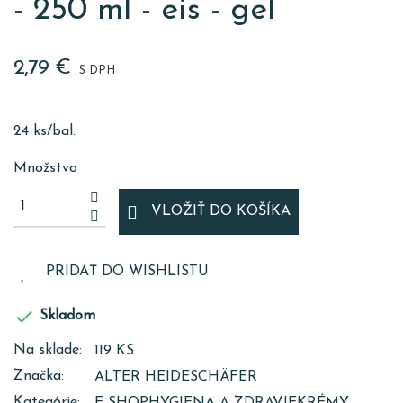
- 250 ml - eis - gel
2,79 €
S DPH
24 ks/bal.
Množstvo
VLOŽIŤ DO KOŠÍKA
PRIDAŤ DO WISHLISTU

Skladom
Na sklade:
119 KS
Značka:
ALTER HEIDESCHÄFER
Kategórie:
E-SHOP
HYGIENA A ZDRAVIE
KRÉMY