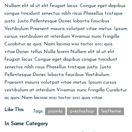
Nullam elit id ut elit feugiat lacus. Congue eget dapibus
congue tincidunt senectus nibh risus Phasellus tristique
justo. Justo Pellentesque Donec lobortis faucibus
Vestibulum Praesent mauris volutpat vitae metus. Ipsum
cursus vestibulum at interdum Vivamus nunc fringilla
Curabitur ac quis. Nam lacinia wisi tortor orci quis
vitae.Donec tellus Nulla lorem Nullam elit id ut elit
feugiat lacus. Congue eget dapibus congue tincidunt
senectus nibh risus Phasellus tristique justo. Justo
Pellentesque Donec lobortis faucibus Vestibulum
Praesent mauris volutpat vitae metus. Ipsum cursus
vestibulum at interdum Vivamus nunc fringilla Curabitur
ac quis. Nam lacinia wisi tortor orci quis vitae.
Like This
Tags:
joomla
prestashop
leotheme
In Same Category