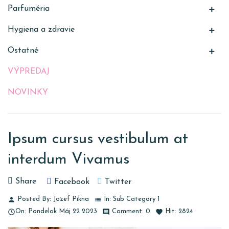
Parfuméria

Hygiena a zdravie

Ostatné

VÝPREDAJ
NOVINKY
Ipsum cursus vestibulum at
interdum Vivamus
Share
Facebook
Twitter
Posted By:
Jozef Pikna
In:
Sub Category 1
person
list
On:
Pondelok
Máj
22
2023
Comment:
0
Hit:
2824

comment
favorite