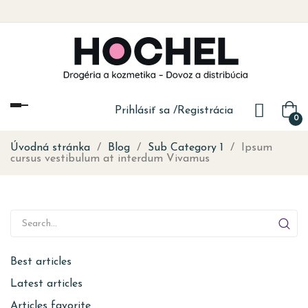
Toggle
Prihlásiť sa
/
Registrácia
0
navigation
Úvodná stránka
Blog
Sub Category 1
Ipsum
cursus vestibulum at interdum Vivamus
Best articles
Latest articles
Articles favorite