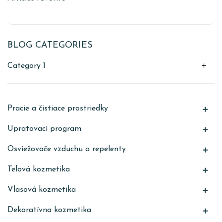
BLOG CATEGORIES
add
Category 1
Pracie a čistiace prostriedky

Upratovací program

Osviežovače vzduchu a repelenty

Telová kozmetika

Vlasová kozmetika

Dekoratívna kozmetika
