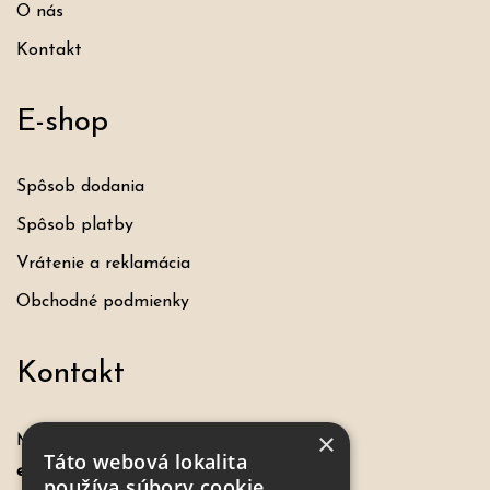
O nás
Kontakt
E-shop
Spôsob dodania
Spôsob platby
Vrátenie a reklamácia
Obchodné podmienky
Kontakt
×
Máte otázku, požiadavku?
Táto webová lokalita
eshop@hochel.sk
používa súbory cookie.