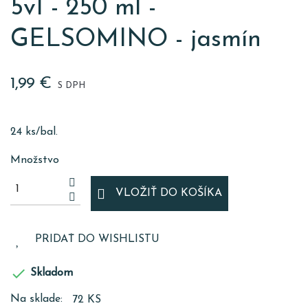
5v1 - 250 ml -
GELSOMINO - jasmín
1,99 €
S DPH
24 ks/bal.
Množstvo
VLOŽIŤ DO KOŠÍKA
PRIDAŤ DO WISHLISTU

Skladom
Na sklade:
72 KS