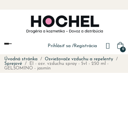
Toggle
Prihlásiť sa
/
Registrácia
0
navigation
Úvodná stránka
Osviežovače vzduchu a repelenty
Sprejové
EI - osv. vzduchu spray - 5v1 - 250 ml -
GELSOMINO - jasmín