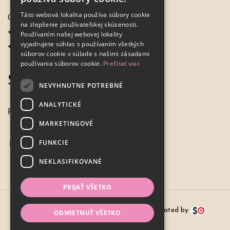
Táto webová lokalita používa súbory cookie
Objednávky:
na zlepšenie používateľskej skúsenosti.
+421 917 649 198
Používaním našej webovej lokality
vyjadrujete súhlas s používaním všetkých
+421 - 33 7798967
súborov cookie v súlade s našimi zásadami
používania súborov cookie.
Prečítať viac
Sme tu pre vás
NEVYHNUTNE POTREBNÉ
ANALYTICKÉ
Pondelok - Piatok
7:00 - 16:00
MARKETINGOVÉ
FUNKCIE
NEKLASIFIKOVANÉ
PRIJAŤ VŠETKO
© 2024,
HOCHEL export-import s.r.o.
| created by
ODMIETNUŤ VŠETKO