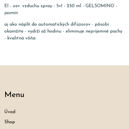
EI - osv. vzduchu spray - 5v1 - 250 ml - GELSOMINO -
jasmín
aj ako náplň do automatických difúzorov - pôsobí
okamžite - vydrží až hodinu - eliminuje nepríjemné pachy
- kvalitná vôňa
Menu
Úvod
Shop