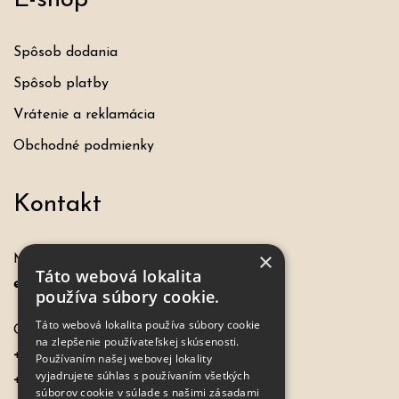
E-shop
Spôsob dodania
Spôsob platby
Vrátenie a reklamácia
Obchodné podmienky
Kontakt
×
Máte otázku, požiadavku?
Táto webová lokalita
eshop@hochel.sk
používa súbory cookie.
Táto webová lokalita používa súbory cookie
Objednávky:
na zlepšenie používateľskej skúsenosti.
+421 917 649 198
Používaním našej webovej lokality
vyjadrujete súhlas s používaním všetkých
+421 - 33 7798967
súborov cookie v súlade s našimi zásadami