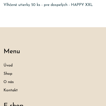
Vlhčené utierky 50 ks - pre dospelých - HAPPY XXL
Menu
Úvod
Shop
O nás
Kontakt