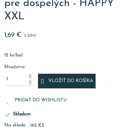
pre dospelých - HAPPY
XXL
1,69 €
S DPH
12 ks/bal.
Množstvo
VLOŽIŤ DO KOŠÍKA
PRIDAŤ DO WISHLISTU

Skladom
Na sklade:
162 KS