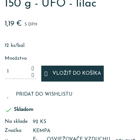
150 g - UFO - lilac
1,19 €
S DPH
12 ks/bal.
Množstvo
VLOŽIŤ DO KOŠÍKA
PRIDAŤ DO WISHLISTU

Skladom
Na sklade:
92 KS
Značka:
KEMPA
E-
OSVIEŽOVAČE VZDUCHU