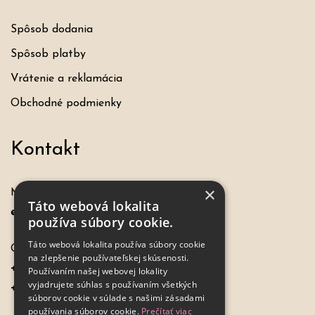
Spôsob dodania
Spôsob platby
Vrátenie a reklamácia
Obchodné podmienky
Kontakt
×
Máte otázku, požiadavku?
Táto webová lokalita
eshop@hochel.sk
používa súbory cookie.
Táto webová lokalita používa súbory cookie
Objednávky:
na zlepšenie používateľskej skúsenosti.
+421 917 649 198
Používaním našej webovej lokality
vyjadrujete súhlas s používaním všetkých
+421 - 33 7798967
súborov cookie v súlade s našimi zásadami
používania súborov cookie.
Prečítať viac