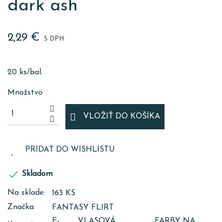
dark ash
2,29 €
S DPH
20 ks/bal.
Množstvo
VLOŽIŤ DO KOŠÍKA
PRIDAŤ DO WISHLISTU

Skladom
Na sklade:
163 KS
Značka:
FANTASY FLIRT
E-
VLASOVÁ
FARBY NA