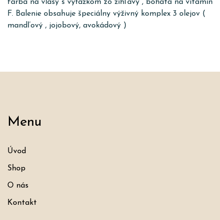
farba na vlasy s výťažkom zo žihľavy , bohatá na vitamín
F. Balenie obsahuje špeciálny výživný komplex 3 olejov (
mandľový , jojobový, avokádový )
Menu
Úvod
Shop
O nás
Kontakt