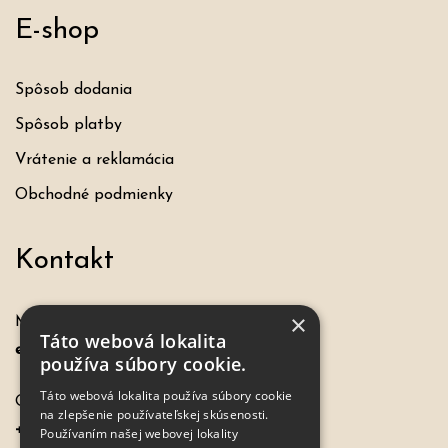
E-shop
Spôsob dodania
Spôsob platby
Vrátenie a reklamácia
Obchodné podmienky
Kontakt
×
Máte otázku, požiadavku?
Táto webová lokalita
eshop@hochel.sk
používa súbory cookie.
Táto webová lokalita používa súbory cookie
Objednávky:
na zlepšenie používateľskej skúsenosti.
+421 917 649 198
Používaním našej webovej lokality