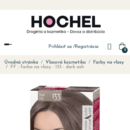
Toggle
Prihlásiť sa
/
Registrácia
0
navigation
Úvodná stránka
Vlasová kozmetika
Farby na vlasy
FF - farba na vlasy - 133 - dark ash